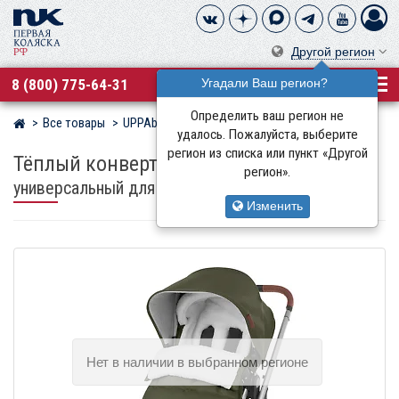
Другой регион
8 (800) 775-64-31
Угадали Ваш регион?
Определить ваш регион не
Все товары
UPPAbaby
Магазин детских колясок
удалось. Пожалуйста, выберите
регион из списка или пункт «Другой
Тёплый конверт-муфта UPPAbaby
регион».
универсальный для прогулочных колясок
Изменить