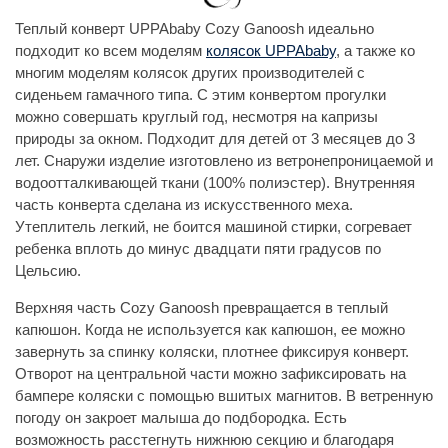
Теплый конверт UPPAbaby Cozy Ganoosh идеально
подходит ко всем моделям
колясок UPPAbaby
, а также ко
многим моделям колясок других производителей с
сиденьем гамачного типа. С этим конвертом прогулки
можно совершать круглый год, несмотря на капризы
природы за окном. Подходит для детей от 3 месяцев до 3
лет. Снаружи изделие изготовлено из ветронепроницаемой и
водоотталкивающей ткани (100% полиэстер). Внутренняя
часть конверта сделана из искусственного меха.
Утеплитель легкий, не боится машиной стирки, согревает
ребенка вплоть до минус двадцати пяти градусов по
Цельсию.
Верхняя часть Cozy Ganoosh превращается в теплый
капюшон. Когда не используется как капюшон, ее можно
завернуть за спинку коляски, плотнее фиксируя конверт.
Отворот на центральной части можно зафиксировать на
бампере коляски с помощью вшитых магнитов. В ветренную
погоду он закроет малыша до подбородка. Есть
возможность расстегнуть нижнюю секцию и благодаря