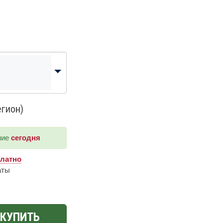
егион)
ние
сегодня
платно
аты
КУПИТЬ