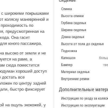
Сиденье
Спинка
U с широкими покрышками
Высота спинки
т коляску маневренной и
Глубина сиденья
 проходимость по
Ширина сиденья
я, предусмотренная на
Длина сиденья
хода. Она гасит
для юного пассажира.
Высота от пола до сиденья
Подножка
а высоко от земли и не
Капюшон
больш
уется на раме, а
Бампер
тв
ам сюда поместится
продуман хороший доступ
Материал сиденья
е достать все
Внутренние ремни
оложен по центру задней
Дополнительные мате
дали, быстро фиксирует
Инструкция по уходу за коляс
ой на ощупь экокожей, у
Инструкция по эксплуатации