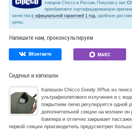
товаров Chicco в России. Покупая у нас
Ch
приобретаете сертифицированную оригин
качества
с официальной гарантией 1 год
, удобную достав
цены.
Напишите нам, проконсультируем
ВКонтакте
МАКС
Сиденье и капюшон
Капюшон Chicco Goody XPlus из люксо
ультрафиолетового излучения и с во
покрытием легко регулируется одной 
дополнительной секции на молнии он 
бампера и отлично закрывает пассажир
первой секции производитель предусмотрел большо