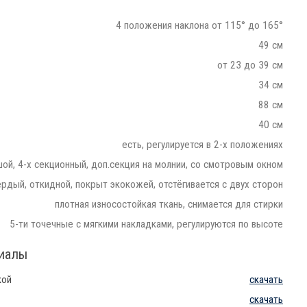
4 положения наклона от 115° до 165°
49 см
от 23 до 39 см
34 см
88 см
40 см
есть, регулируется в 2-х положениях
ой, 4-х секционный, доп.секция на молнии, со смотровым окном
ердый, откидной, покрыт экокожей, отстёгивается с двух сторон
плотная износостойкая ткань, снимается для стирки
5-ти точечные с мягкими накладками, регулируются по высоте
риалы
кой
скачать
скачать