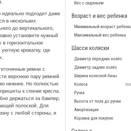
я.
Вес с сиденьем
о идеально подходит даже
Возраст и вес ребенка
ся в нескольких
Минимальный возраст ребенк
ного до вертикального,
Максимальный вес ребенка
плавно установите нужный
у в горизонтальное
Шасси коляски
 уютную кроватку, где
х.
Диаметр передних колёс
Диаметр задних колёс
титочечные ремни с
Ширина колесной базы
сти верхнюю пару ремней
ько нижние. Но полностью
Колеса
по
пришиты к спинке кресла.
Ручка
бно держаться за бампер,
Высота от пола до ручки
жающей полоской. Для
Амортизация
орону с любой стороны, и
Корзина для покупок