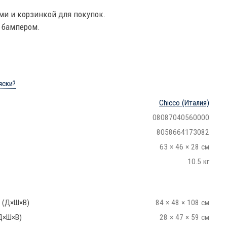
ми и корзинкой для покупок.
 бампером.
яски?
Chicco
(Италия)
08087040560000
8058664173082
63 × 46 × 28 см
10.5 кг
 (Д×Ш×В)
84 × 48 × 108 см
Д×Ш×В)
28 × 47 × 59 см