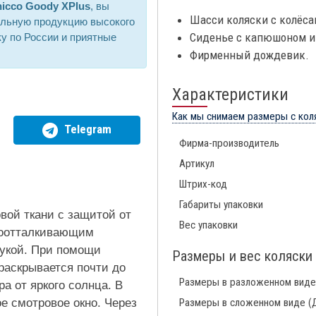
icco Goody XPlus
, вы
Шасси коляски с колёса
альную продукцию высокого
Сиденье с капюшоном и
ку по России и приятные
Фирменный дождевик.
Характеристики
Как мы снимаем размеры с кол
Telegram
Фирма-производитель
Артикул
Штрих-код
Габариты упаковки
вой ткани с защитой от
Вес упаковки
доотталкивающим
рукой. При помощи
Размеры и вес коляски
раскрывается почти до
Размеры в разложенном виде
а от яркого солнца. В
е смотровое окно. Через
Размеры в сложенном виде (