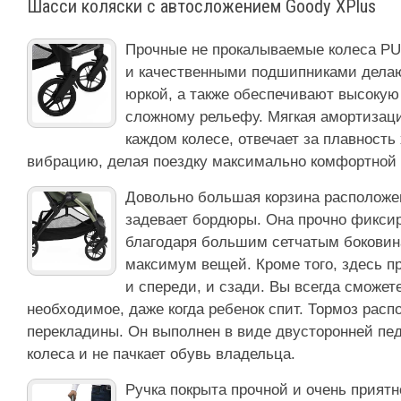
Шасси коляски с автосложением Goody XPlus
Прочные не прокалываемые колеса P
и качественными подшипниками делаю
юркой, а также обеспечивают высокую
сложному рельефу. Мягкая амортизаци
каждом колесе, отвечает за плавность 
вибрацию, делая поездку максимально комфортной 
Довольно большая корзина расположен
задевает бордюры. Она прочно фиксир
благодаря большим сетчатым боковин
максимум вещей. Кроме того, здесь 
и спереди, и сзади. Вы всегда сможет
необходимое, даже когда ребенок спит. Тормоз расп
перекладины. Он выполнен в виде двусторонней пе
колеса и не пачкает обувь владельца.
Ручка покрыта прочной и очень приятн